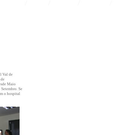
l Val de
 de
esde Maio
é Setembro. Se
om o hospital