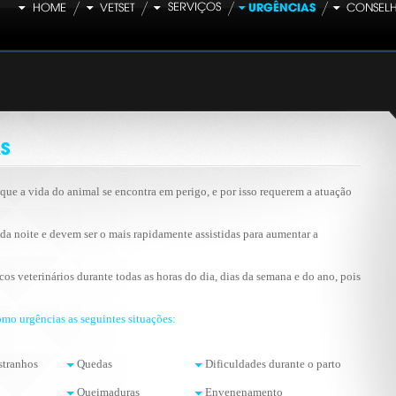
que a vida do animal se encontra em perigo, e por isso requerem a atuação
da noite e devem ser o mais rapidamente assistidas para aumentar a
os veterinários durante todas as horas do dia, dias da semana e do ano, pois
omo urgências as seguintes situações:
stranhos
Quedas
Dificuldades durante o parto
Queimaduras
Envenenamento