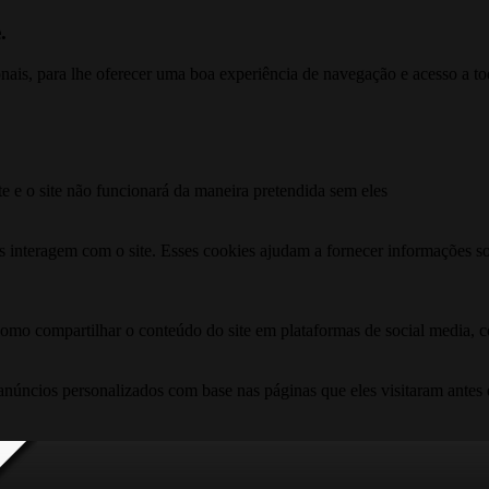
.
ionais, para lhe oferecer uma boa experiência de navegação e acesso a to
te e o site não funcionará da maneira pretendida sem eles
s interagem com o site. Esses cookies ajudam a fornecer informações so
como compartilhar o conteúdo do site em plataformas de social media, co
anúncios personalizados com base nas páginas que eles visitaram antes e