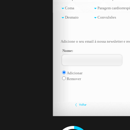
Coma
Paragem cardiorrespi
Desmaio
Convulsões
Adicione o seu email à nossa newsletter e re
Nome:
Adicionar
Remover