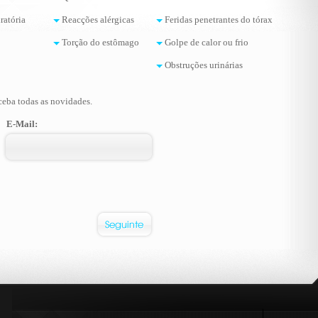
ratória
Reacções alérgicas
Feridas penetrantes do tórax
Torção do estômago
Golpe de calor ou frio
Obstruções urinárias
ceba todas as novidades.
E-Mail: