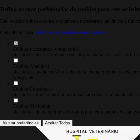
Defina as suas preferências de cookies para este website
Este website utiliza cookies estritamente necessários, analíticos e func
Consulte a nossa
política de privacidade e de Cookies
.
Cookies necessários (obrigatório)
Os cookies necessários são cruciais para as funções básicas do si
Cookies Analíticos
Os cookies analíticos são usados para entender como os visitante
tráfego, etc.
Cookies Funcionais
Os cookies funcionais ajudam a realizar certas funcionalidades, 
Cookies Marketing
Os cookies de marketing são usados para entregar aos visitantes 
Ajustar preferências
Aceitar Todos