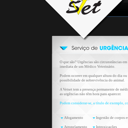
O que são? Urgências são circunstâncias em 
imediata de um Médico Veterinário.
Podem ocorrer em qualquer altura do dia ou 
possibilidade de sobrevivência do animal.
A Vetset tem a presença permanente de médic
as urgências não têm hora para aparecer.
Podem considerar-se, a título de exemplo, c
Afogamento
Ingestão de corpos e
Atropelamento
Introxicações