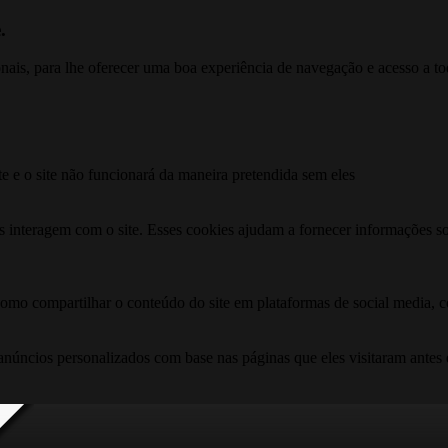
.
ionais, para lhe oferecer uma boa experiência de navegação e acesso a to
te e o site não funcionará da maneira pretendida sem eles
s interagem com o site. Esses cookies ajudam a fornecer informações so
como compartilhar o conteúdo do site em plataformas de social media, co
anúncios personalizados com base nas páginas que eles visitaram antes e