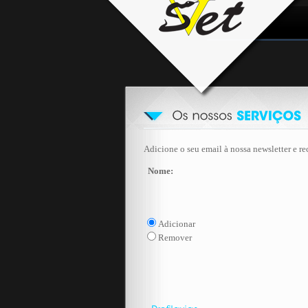
Adicione o seu email à nossa newsletter e re
Nome:
Adicionar
Remover