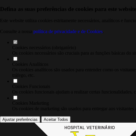
Defina as suas preferências de cookies para este website
Este website utiliza cookies estritamente necessários, analíticos e func
Consulte a nossa
política de privacidade e de Cookies
.
Cookies necessários (obrigatório)
Os cookies necessários são cruciais para as funções básicas do si
Cookies Analíticos
Os cookies analíticos são usados para entender como os visitante
tráfego, etc.
Cookies Funcionais
Os cookies funcionais ajudam a realizar certas funcionalidades, 
Cookies Marketing
Os cookies de marketing são usados para entregar aos visitantes 
Ajustar preferências
Aceitar Todos